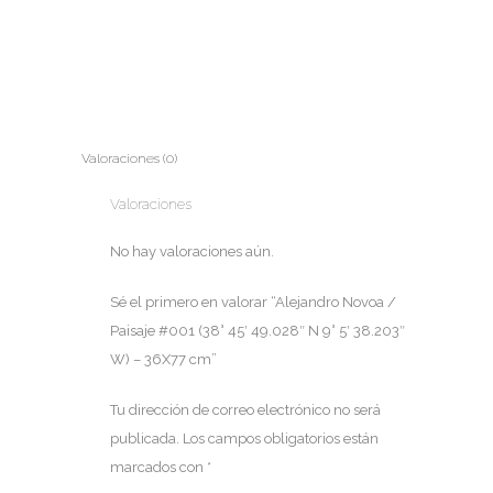
-
36X77
cm
quantity
Valoraciones (0)
Valoraciones
No hay valoraciones aún.
Sé el primero en valorar “Alejandro Novoa /
Paisaje #001 (38° 45′ 49.028″ N 9° 5′ 38.203″
W) – 36X77 cm”
Tu dirección de correo electrónico no será
publicada.
Los campos obligatorios están
marcados con
*