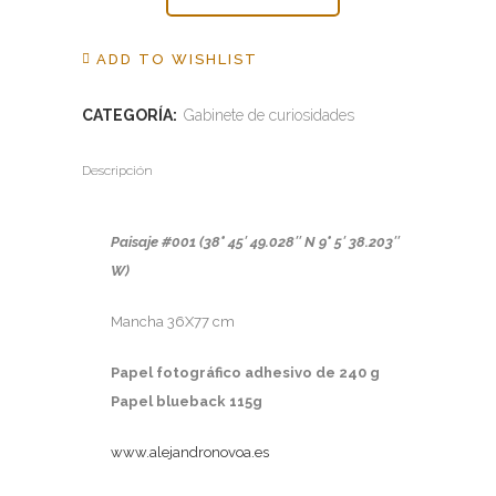
Novoa
ADD TO WISHLIST
/
Paisaje
CATEGORÍA:
Gabinete de curiosidades
#001
Descripción
(38°
45'
Paisaje #001 (38° 45′ 49.028″ N 9° 5′ 38.203″
W)
49.028"
N
Mancha 36X77 cm
9°
Papel fotográfico adhesivo de 240 g
5'
Papel blueback 115g
38.203"
www.alejandronovoa.es
W)