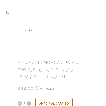
TIENDA
ALEJANDRO NOVOA / PAISAJE
#001 (38° 45′ 49.028″ N 9° 5′
38.203″ W) – 36X77 CM
242,00
€
IVA Incluido
Alejandro
AÑADIR AL CARRITO