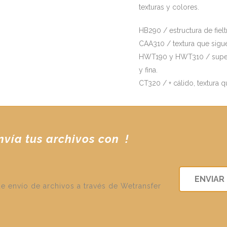
texturas y colores.
HB290 / estructura de fielt
CAA310 / textura que sigue
HWT190 y HWT310 / superfi
y fina.
CT320 / + cálido, textura 
nvía tus archivos con
!
ENVIAR