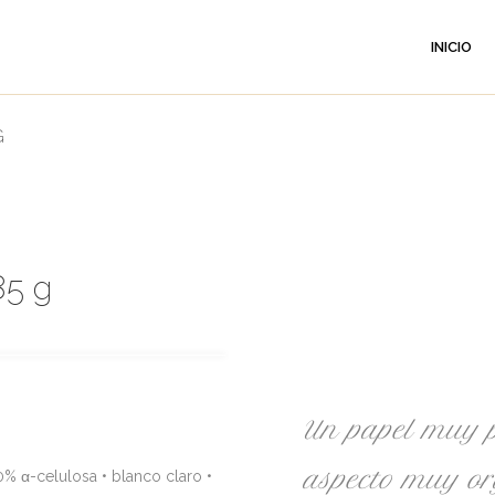
INICIO
G
85 g
Un papel muy p
aspecto muy or
0% α-celulosa • blanco claro •