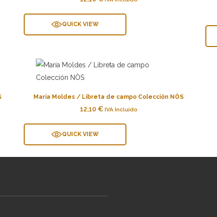
QUICK VIEW
S
María Moldes / Libreta de campo Colección NÒS
12,10
€
IVA Incluido
QUICK VIEW