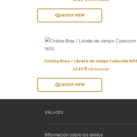
QUICK VIEW
Cristina Brea / Libreta de campo Colección NÒ
12,10
€
IVA Incluido
QUICK VIEW
ENLACES
Información sobre los envíos