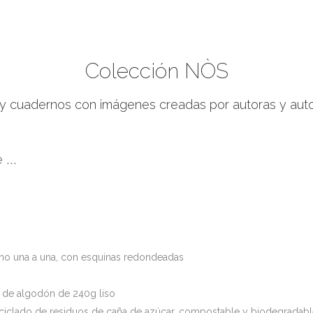
Colección NÒS
 y cuadernos con imágenes creadas por autoras y auto
...
no una a una, con esquinas redondeadas
l de algodón de 240g liso
reciclado de residuos de caña de azúcar, compostable y biodegradabl