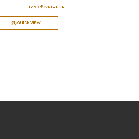
12,10
€
IVA Incluido
QUICK VIEW