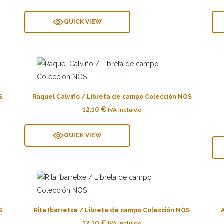
QUICK VIEW
S
Raquel Calviño / Libreta de campo Colección NÒS
12,10
€
IVA Incluido
QUICK VIEW
S
Rita Ibarretxe / Libreta de campo Colección NÒS
12,10
€
IVA Incluido